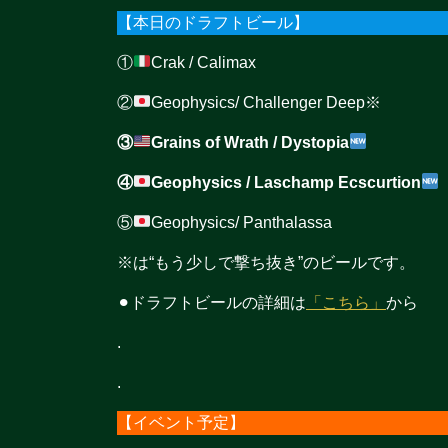
【本日のドラフトビール】
①
Crak / Calimax
②
Geophysics/ Challenger Deep※
③
Grains of Wrath / Dystopia
④
Geophysics / Laschamp Ecscurtion
⑤
Geophysics/ Panthalassa
※は“もう少しで撃ち抜き”のビールです。
⚫︎ドラフトビールの詳細は
「こちら」
から
.
.
【イベント予定】