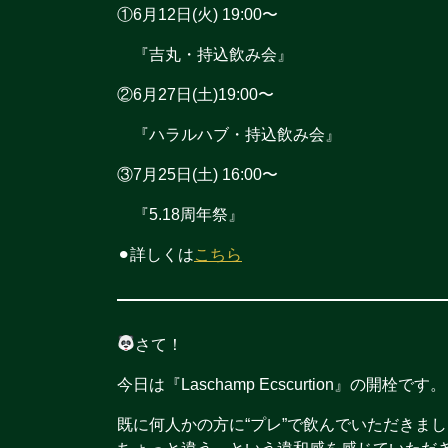
①6月12日(火) 19:00〜
『吉丸・持込飲み会』
②6月27日(土)19:00〜
『ハラルハブ・持込飲み会』
③7月25日(土) 16:00〜
『5.18周年祭』
⚫︎詳しくは
こちら
さて！
今日は『Laschamp Ecscurtion』の開栓です。
既に何人かの方に“プレ”で飲んでいただきま