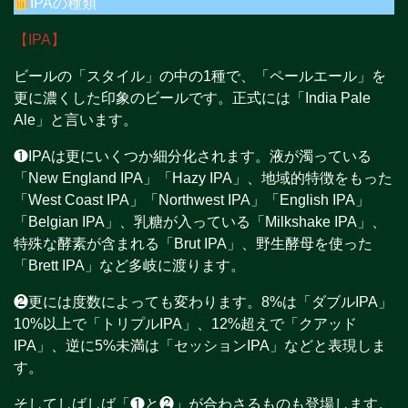
IPAの種類
【IPA】
ビールの「スタイル」の中の1種で、「ペールエール」を
更に濃くした印象のビールです。正式には「India Pale
Ale」と言います。
❶IPAは更にいくつか細分化されます。液が濁っている
「New England IPA」「Hazy IPA」、地域的特徴をもった
「West Coast IPA」「Northwest IPA」「English IPA」
「Belgian IPA」、乳糖が入っている「Milkshake IPA」、
特殊な酵素が含まれる「Brut IPA」、野生酵母を使った
「Brett IPA」など多岐に渡ります。
❷更には度数によっても変わります。8%は「ダブルIPA」
10%以上で「トリプルIPA」、12%超えで「クアッド
IPA」、逆に5%未満は「セッションIPA」などと表現しま
す。
そしてしばしば「❶と❷」が合わさるものも登場します。