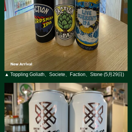
▲ Toppling Goliath、Societe、Faction、Stone (5月29日)