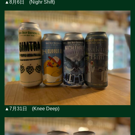
▲8月6日 (Nighr Shift)
▲7月31日 (Knee Deep)