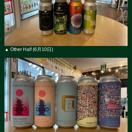
▲ Other Half (6月10日)