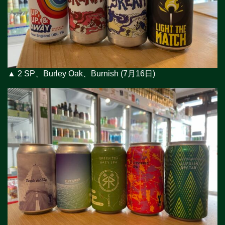
▲ 2 SP、Burley Oak、Burnish (7月16日)