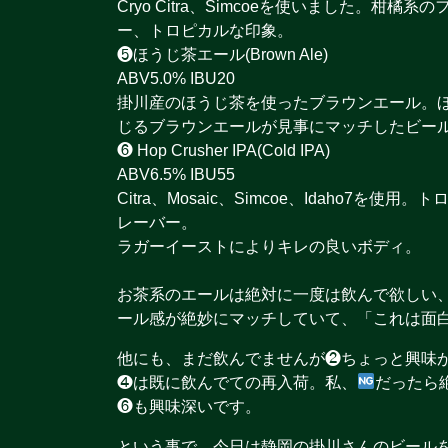
Cryo Citra、Simcoeを使いました。柑
ー、トロピカルな印象。
❺ほうじ茶エール(Brown Ale)
ABV5.0% IBU20
掛川産のほうじ茶を使ったブラウンエール。
じるブラウンエールが見事にマッチしたビー
❻ Hop Crusher IPA(Cold IPA)
ABV6.5% IBU55
Citra、Mosaic、Simcoe、Idaho
レーバー。
ラガーイーストによりキレの良いボディ。
お茶系のエールは絶対に一度は飲んで欲しい
ール感が絶妙にマッチしていて、「これは面
他にも、まだ飲んでませんが❷ちょっと興味
❹は既に飲んでての再入荷。私、
だったら
❻も興味深いです。
という事で、今日は静岡の掛川さんのビール