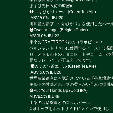
まずは先日入荷の6種類
❶ つゆひかりエール (Green Tea Ale)
ABV 5.0% IBU20
掛川産の新茶「つゆひかり」を使用したペー
❷Zwart Vleugel (Belgian Porter)
ABV6.0% IBU22
東京のCRAFTROCKとのコラボビール！
ベルジャントリぺルに使用するイーストで発
ローストモルトのチョコレートやコーヒーの
様なフレーバーが下支えしてます。
❸カケガワ茶エール (Green Tea Ale)
ABV 5.0% IBU20
世界農業遺産にも認定されている【茶草場農
モルトの甘味とホップの柔らかい苦みに掛川
❹Put Your Hands Up (Cold IPA)
ABV6.5% IBU48
山梨の万珍醸造とのコラボビール。
C系ホップをホットサイドにメインで使用し、DipHopで