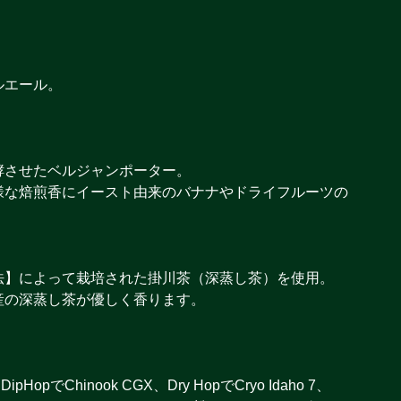
ルエール。
酵させたベルジャンポーター。
様な焙煎香にイースト由来のバナナやドライフルーツの
法】によって栽培された掛川茶（深蒸し茶）を使用。
産の深蒸し茶が優しく香ります。
Chinook CGX、Dry HopでCryo Idaho 7、