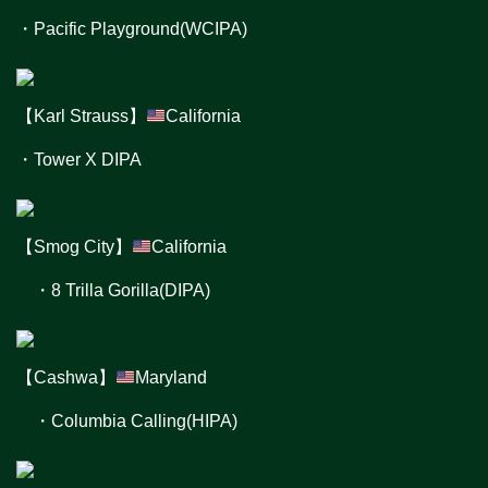
・Pacific Playground(WCIPA)
【Karl Strauss】
California
・Tower X DIPA
【Smog City】
California
・8 Trilla Gorilla(DIPA)
【Cashwa】
Maryland
・Columbia Calling(HIPA)