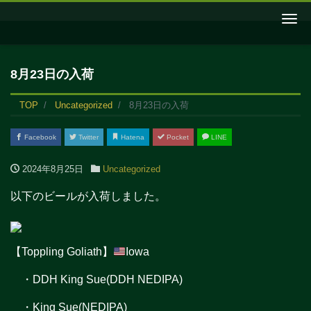
Me
8月23日の入荷
TOP
Uncategorized
8月23日の入荷
Facebook
Twitter
Hatena
Pocket
LINE
2024年8月25日
Uncategorized
以下のビールが入荷しました。
【Toppling Goliath】
Iowa
・DDH King Sue(DDH NEDIPA)
・King Sue(NEDIPA)