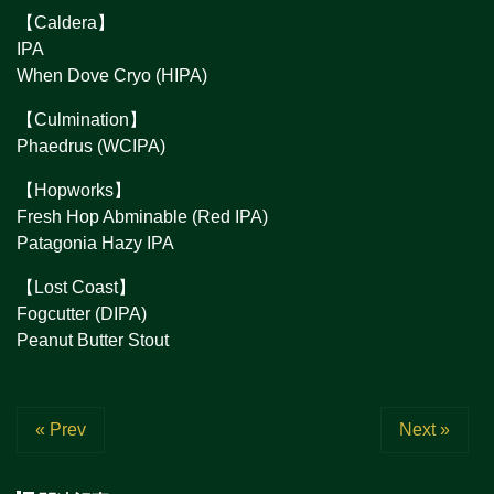
【Caldera】
IPA
When Dove Cryo (HIPA)
【Culmination】
Phaedrus (WCIPA)
【Hopworks】
Fresh Hop Abminable (Red IPA)
Patagonia Hazy IPA
【Lost Coast】
Fogcutter (DIPA)
Peanut Butter Stout
« Prev
Next »