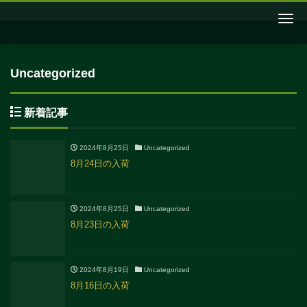
Me
Uncategorized
新着記事
2024年8月25日
Uncategorized
8月24日の入荷
2024年8月25日
Uncategorized
8月23日の入荷
2024年8月19日
Uncategorized
8月16日の入荷