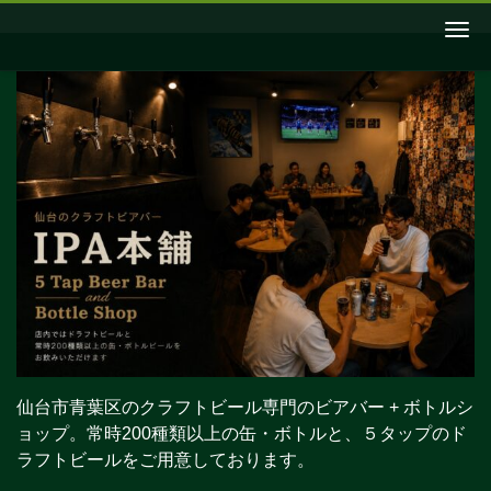
Me
仙台市青葉区のクラフトビール専門のビアバー + ボトルシ
ョップ。常時200種類以上の缶・ボトルと、５タップのド
ラフトビールをご用意しております。