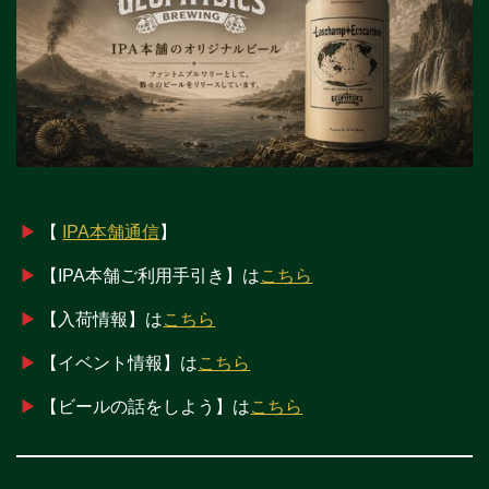
▶
【
IPA本舗通信
】
▶
︎【IPA本舗ご利用手引き】は
こちら
▶
︎【入荷情報】は
こちら
▶
︎【イベント情報】は
こちら
▶
︎【ビールの話をしよう】は
こちら